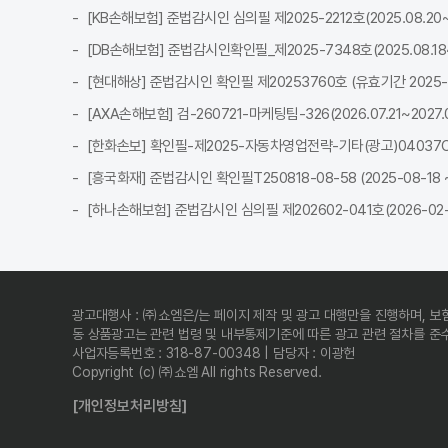
[KB손해보험] 준법감시인 심의필 제2025-2212호(2025.08.20~2
[DB손해보험] 준법감시인확인필_제2025-7348호(2025.08.18~2
[현대해상] 준법감시인 확인필 제20253760호 (유효기간 2025-08-
[AXA손해보험] 검-260721-마케팅팀-326(2026.07.21~2027.0
[한화손보] 확인필-제2025-자동차영업전략-기타(광고)04037C-전사
[흥국화재] 준법감시인 확인필T250818-08-58 (2025-08-18 ~ 
[하나손해보험] 준법감시인 심의필 제202602-041호(2026-02-2
광고대행사 : ㈜쇼엠은/는 페이지 제작 및 광고 대행만을 진행하며, 보
동 상품광고는 관련 법령 및 내부통제기준에 따른 광고 관련 절차를 
사업자등록번호 : 318-87-00348 | 담당자 : 이광헌
Copyright (c) ㈜쇼엠 All rights Reserved.
[개인정보처리방침]