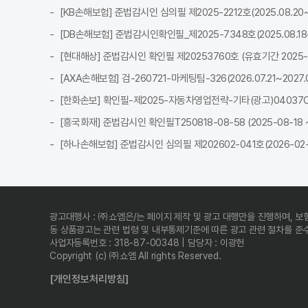
[KB손해보험] 준법감시인 심의필 제2025-2212호(2025.08.20~2
[DB손해보험] 준법감시인확인필_제2025-7348호(2025.08.18~2
[현대해상] 준법감시인 확인필 제20253760호 (유효기간 2025-08-
[AXA손해보험] 검-260721-마케팅팀-326(2026.07.21~2027.0
[한화손보] 확인필-제2025-자동차영업전략-기타(광고)04037C-전사
[흥국화재] 준법감시인 확인필T250818-08-58 (2025-08-18 ~ 
[하나손해보험] 준법감시인 심의필 제202602-041호(2026-02-2
광고대행사 : ㈜쇼엠은/는 페이지 제작 및 광고 대행만을 진행하며, 보
동 상품광고는 관련 법령 및 내부통제기준에 따른 광고 관련 절차를 
사업자등록번호 : 318-87-00348 | 담당자 : 이광헌
Copyright (c) ㈜쇼엠 All rights Reserved.
[개인정보처리방침]